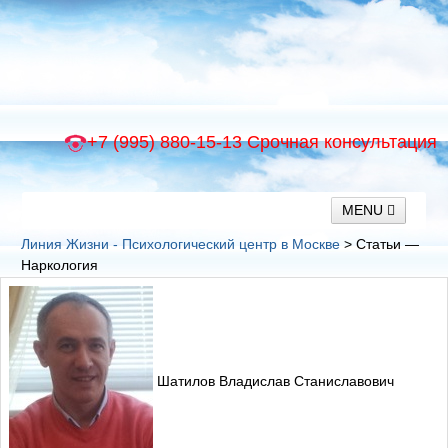
+7 (995) 880-15-13
Срочная консультация
MENU
Линия Жизни - Психологический центр в Москве
> Статьи —
Наркология
Главная
Психологическая помощь
Лечение психических расстройств
Лечение алкоголизма и наркомании
Детокс
Шатилов Владислав Станиславович
Реабилитация
О нас