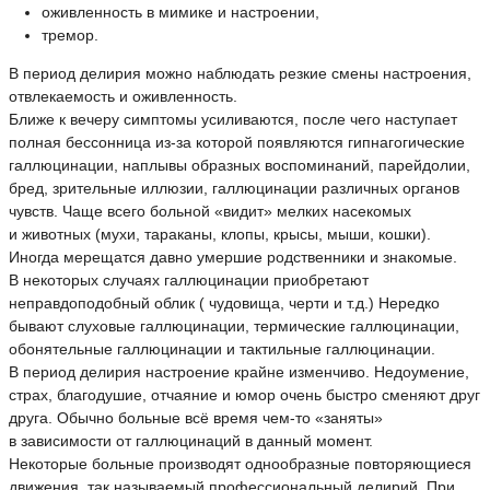
оживленность в мимике и настроении,
тремор.
В период делирия можно наблюдать резкие смены настроения,
отвлекаемость и оживленность.
Ближе к вечеру симптомы усиливаются, после чего наступает
полная бессонница из-за которой появляются гипнагогические
галлюцинации, наплывы образных воспоминаний, парейдолии,
бред, зрительные иллюзии, галлюцинации различных органов
чувств. Чаще всего больной «видит» мелких насекомых
и животных (мухи, тараканы, клопы, крысы, мыши, кошки).
Иногда мерещатся давно умершие родственники и знакомые.
В некоторых случаях галлюцинации приобретают
неправдоподобный облик ( чудовища, черти и т.д.) Нередко
бывают слуховые галлюцинации, термические галлюцинации,
обонятельные галлюцинации и тактильные галлюцинации.
В период делирия настроение крайне изменчиво. Недоумение,
страх, благодушие, отчаяние и юмор очень быстро сменяют друг
друга. Обычно больные всё время чем-то «заняты»
в зависимости от галлюцинаций в данный момент.
Некоторые больные производят однообразные повторяющиеся
движения, так называемый профессиональный делирий. При