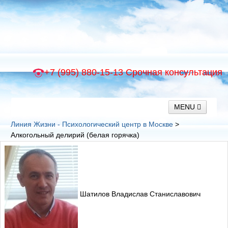
+7 (995) 880-15-13
Срочная консультация
MENU
Линия Жизни - Психологический центр в Москве
>
Алкогольный делирий (белая горячка)
Главная
Психологическая помощь
Лечение психических расстройств
Лечение алкоголизма и наркомании
Детокс
Шатилов Владислав Станиславович
Реабилитация
О нас