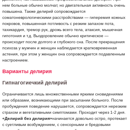
нем больные обычно молчат, но двигательная активность очень
повышена. Также делирий сопровождается
соматоневрологическими расстройствами — гиперемия кожных
покровов, повышенная потливость с резким запахом пота,
тахикардия, тремор рук, дрожь всего тела, атаксия, мышечная
гипотония и т.д. Выздоровление обычно критическое —
происходит после долгого и глубокого сна. После прекращения
психоза у мужчин и женщин наблюдается кратковременная
астения, при этом у женщин она сопровождается подавленным
настроением.
Варианты делирия
Гипнагогиечкий делирий
Oграничивается лишь множественными яркими сновидениями
или образами, возникающими при засыпании больного. После
пробуждения поведение нарушается, сопровождается нерезким
страхом и вегетативными симптомами. Проходит через 1-2 дня.
«Делирий без делирия»
начинается довольно остро, протекает
с суетливым возбуждением, с сенсорными и бредовыми