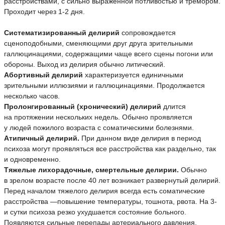
расстройствами, с сильно выраженной потливостью и тремором.
Проходит через 1-2 дня.
Систематизированный делирий
сопровождается
сценоподобными, сменяющими друг друга зрительными
галлюцинациями, содержащими чаще всего сцены погони или
обороны. Выход из делирия обычно литический.
Абортивный делирий
характеризуется единичными
зрительными иллюзиями и галлюцинациями. Продолжается
несколько часов.
Пролонгированный (хронический) делирий
длится
на протяжении нескольких недель. Обычно проявляется
у людей пожилого возраста с соматическими болезнями.
Атипичный делирий.
При данном виде делирия в период
психоза могут проявляться все расстройства как раздельно, так
и одновременно.
Тяжелые лихорадочные, смертельные делирии.
Обычно
в зрелом возрасте после 40 лет возникает развернутый делирий.
Перед началом тяжелого делирия всегда есть соматические
расстройства —повышение температуры, тошнота, рвота. На 3-
и сутки психоза резко ухудшается состояние больного.
Появляются сильные перепады артериального давления,